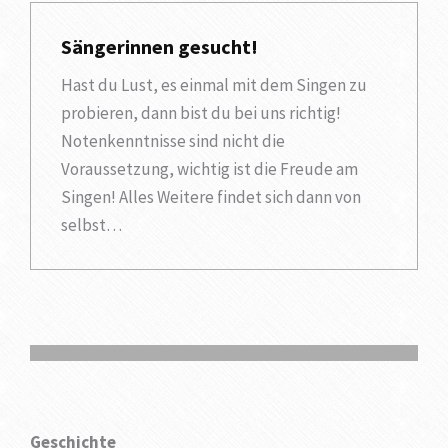
Sängerinnen gesucht!
Hast du Lust, es einmal mit dem Singen zu
probieren, dann bist du bei uns richtig!
Notenkenntnisse sind nicht die
Voraussetzung, wichtig ist die Freude am
Singen! Alles Weitere findet sich dann von
selbst…
Hertener Allgemeine vom 15.06.2022
Hertener Allgemeine vom 18.09.2020
Hertener Allgemeine vom 20.04.2020
Hertener Allgemeine vom 15.04.2019
Hertener Allgemeine vom 13.03.2019
Hertener Allgemeine vom 06.11.2018
Hertener Allgemeine vom 01.11.2018
Geschichte